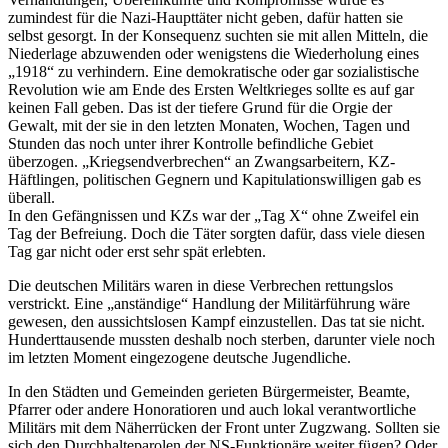
zumindest für die Nazi-Haupttäter nicht geben, dafür hatten sie
selbst gesorgt. In der Konsequenz suchten sie mit allen Mitteln, die
Niederlage abzuwenden oder wenigstens die Wiederholung eines
„1918“ zu verhindern. Eine demokratische oder gar sozialistische
Revolution wie am Ende des Ersten Weltkrieges sollte es auf gar
keinen Fall geben. Das ist der tiefere Grund für die Orgie der
Gewalt, mit der sie in den letzten Monaten, Wochen, Tagen und
Stunden das noch unter ihrer Kontrolle befindliche Gebiet
überzogen. „Kriegsendverbrechen“ an Zwangsarbeitern, KZ-
Häftlingen, politischen Gegnern und Kapitulationswilligen gab es
überall.
In den Gefängnissen und KZs war der „Tag X“ ohne Zweifel ein
Tag der Befreiung. Doch die Täter sorgten dafür, dass viele diesen
Tag gar nicht oder erst sehr spät erlebten.
Die deutschen Militärs waren in diese Verbrechen rettungslos
verstrickt. Eine „anständige“ Handlung der Militärführung wäre
gewesen, den aussichtslosen Kampf einzustellen. Das tat sie nicht.
Hunderttausende mussten deshalb noch sterben, darunter viele noch
im letzten Moment eingezogene deutsche Jugendliche.
In den Städten und Gemeinden gerieten Bürgermeister, Beamte,
Pfarrer oder andere Honoratioren und auch lokal verantwortliche
Militärs mit dem Näherrücken der Front unter Zugzwang. Sollten sie
sich den Durchhalteparolen der NS-Funktionäre weiter fügen? Oder