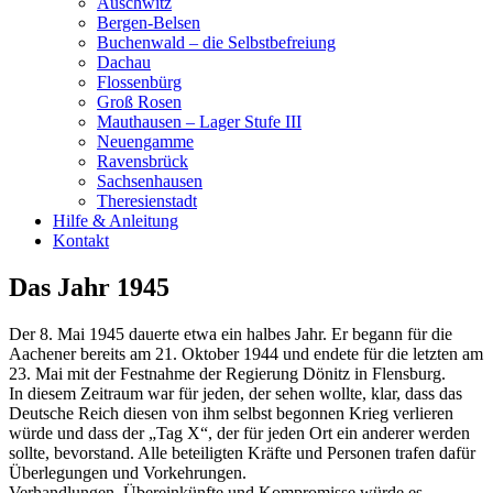
Auschwitz
Bergen-Belsen
Buchenwald – die Selbstbefreiung
Dachau
Flossenbürg
Groß Rosen
Mauthausen – Lager Stufe III
Neuengamme
Ravensbrück
Sachsenhausen
Theresienstadt
Hilfe & Anleitung
Kontakt
Das Jahr 1945
Der 8. Mai 1945 dauerte etwa ein halbes Jahr. Er begann für die
Aachener bereits am 21. Oktober 1944 und endete für die letzten am
23. Mai mit der Festnahme der Regierung Dönitz in Flensburg.
In diesem Zeitraum war für jeden, der sehen wollte, klar, dass das
Deutsche Reich diesen von ihm selbst begonnen Krieg verlieren
würde und dass der „Tag X“, der für jeden Ort ein anderer werden
sollte, bevorstand. Alle beteiligten Kräfte und Personen trafen dafür
Überlegungen und Vorkehrungen.
Verhandlungen, Übereinkünfte und Kompromisse würde es