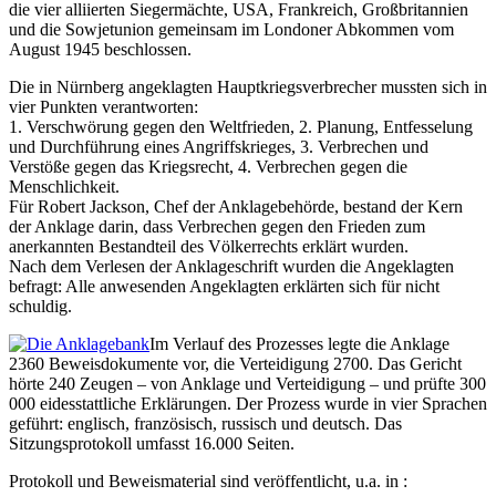
die vier alliierten Siegermächte, USA, Frankreich, Großbritannien
und die Sowjetunion gemeinsam im Londoner Abkommen vom
August 1945 beschlossen.
Die in Nürnberg angeklagten Hauptkriegsverbrecher mussten sich in
vier Punkten verantworten:
1. Verschwörung gegen den Weltfrieden, 2. Planung, Entfesselung
und Durchführung eines Angriffskrieges, 3. Verbrechen und
Verstöße gegen das Kriegsrecht, 4. Verbrechen gegen die
Menschlichkeit.
Für Robert Jackson, Chef der Anklagebehörde, bestand der Kern
der Anklage darin, dass Verbrechen gegen den Frieden zum
anerkannten Bestandteil des Völkerrechts erklärt wurden.
Nach dem Verlesen der Anklageschrift wurden die Angeklagten
befragt: Alle anwesenden Angeklagten erklärten sich für nicht
schuldig.
Im Verlauf des Prozesses legte die Anklage
2360 Beweisdokumente vor, die Verteidigung 2700. Das Gericht
hörte 240 Zeugen – von Anklage und Verteidigung – und prüfte 300
000 eidesstattliche Erklärungen. Der Prozess wurde in vier Sprachen
geführt: englisch, französisch, russisch und deutsch. Das
Sitzungsprotokoll umfasst 16.000 Seiten.
Protokoll und Beweismaterial sind veröffentlicht, u.a. in :