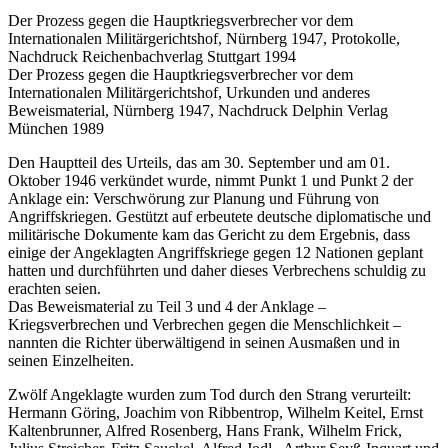
Der Prozess gegen die Hauptkriegsverbrecher vor dem
Internationalen Militärgerichtshof, Nürnberg 1947, Protokolle,
Nachdruck Reichenbachverlag Stuttgart 1994
Der Prozess gegen die Hauptkriegsverbrecher vor dem
Internationalen Militärgerichtshof, Urkunden und anderes
Beweismaterial, Nürnberg 1947, Nachdruck Delphin Verlag
München 1989
Den Hauptteil des Urteils, das am 30. September und am 01.
Oktober 1946 verkündet wurde, nimmt Punkt 1 und Punkt 2 der
Anklage ein: Verschwörung zur Planung und Führung von
Angriffskriegen. Gestützt auf erbeutete deutsche diplomatische und
militärische Dokumente kam das Gericht zu dem Ergebnis, dass
einige der Angeklagten Angriffskriege gegen 12 Nationen geplant
hatten und durchführten und daher dieses Verbrechens schuldig zu
erachten seien.
Das Beweismaterial zu Teil 3 und 4 der Anklage –
Kriegsverbrechen und Verbrechen gegen die Menschlichkeit –
nannten die Richter überwältigend in seinen Ausmaßen und in
seinen Einzelheiten.
Zwölf Angeklagte wurden zum Tod durch den Strang verurteilt:
Hermann Göring, Joachim von Ribbentrop, Wilhelm Keitel, Ernst
Kaltenbrunner, Alfred Rosenberg, Hans Frank, Wilhelm Frick,