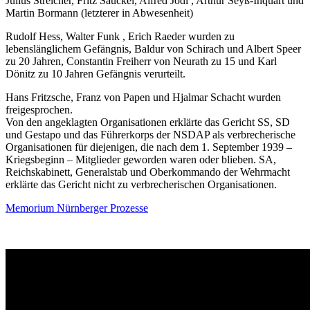
Julius Streicher, Fritz Sauckel, Alfred Jodl , Arthur Seyß-Inquart und
Martin Bormann (letzterer in Abwesenheit)
Rudolf Hess, Walter Funk , Erich Raeder wurden zu
lebenslänglichem Gefängnis, Baldur von Schirach und Albert Speer
zu 20 Jahren, Constantin Freiherr von Neurath zu 15 und Karl
Dönitz zu 10 Jahren Gefängnis verurteilt.
Hans Fritzsche, Franz von Papen und Hjalmar Schacht wurden
freigesprochen.
Von den angeklagten Organisationen erklärte das Gericht SS, SD
und Gestapo und das Führerkorps der NSDAP als verbrecherische
Organisationen für diejenigen, die nach dem 1. September 1939 –
Kriegsbeginn – Mitglieder geworden waren oder blieben. SA,
Reichskabinett, Generalstab und Oberkommando der Wehrmacht
erklärte das Gericht nicht zu verbrecherischen Organisationen.
Memorium Nürnberger Prozesse