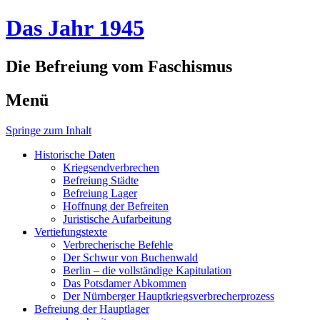
Das Jahr 1945
Die Befreiung vom Faschismus
Menü
Springe zum Inhalt
Historische Daten
Kriegsendverbrechen
Befreiung Städte
Befreiung Lager
Hoffnung der Befreiten
Juristische Aufarbeitung
Vertiefungstexte
Verbrecherische Befehle
Der Schwur von Buchenwald
Berlin – die vollständige Kapitulation
Das Potsdamer Abkommen
Der Nürnberger Hauptkriegsverbrecherprozess
Befreiung der Hauptlager