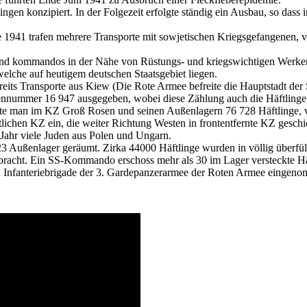
ngen konzipiert. In der Folgezeit erfolgte ständig ein Ausbau, so das
941 trafen mehrere Transporte mit sowjetischen Kriegsgefangenen, von
und kommandos in der Nähe von Rüstungs- und kriegswichtigen Werken N
elche auf heutigem deutschen Staatsgebiet liegen.
ereits Transporte aus Kiew (Die Rote Armee befreite die Hauptstadt 
nnummer 16 947 ausgegeben, wobei diese Zählung auch die Häftlinge, d
hlte man im KZ Groß Rosen und seinen Außenlagern 76 728 Häftlinge, 
tlichen KZ ein, die weiter Richtung Westen in frontentfernte KZ ges
 Jahr viele Juden aus Polen und Ungarn.
 Außenlager geräumt. Zirka 44000 Häftlinge wurden in völlig überf
racht. Ein SS-Kommando erschoss mehr als 30 im Lager versteckte Hä
n Infanteriebrigade der 3. Gardepanzerarmee der Roten Armee eingen