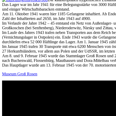
Das Lager war im Jahr 1941 für eine Belegungsstärke von 3000 Häftli
und einiger Wirtschaftsbaracken entstand.
Am 11. Oktober 1941 waren hier 1185 Gefangene inhaftiert. Ab Ende 1
Zahl der Inhaftierten auf 2650, im Jahr 1943 auf 4900.
Im Verlaufe der Jahre 1942 – 45 entstand ein Netz von Außenlager- 
Großkoschen (bei Senftenberg), Niederoderwitz, Niesky und Zittau, w
Im Laufe des Jahres 1943 trafen neben Transporten aus dem Reich b
(Vernichtungslager in Ostpolen) ein. Ende 1943 wurde die Gefangene
durchliefen etwa 52 000 Häftlinge das Lager. Am 1. Januar 1945 zä
Im Januar 1945 trafen 30 Transporte mit etwa 6200 Menschen von ös
27 Herkunftsländern, vor allem aus Polen und der UdSSR, im letzten
Am 8. und 9. Februar 1945 wurde das Stammlager Groß Rosen und 23
nach Buchenwald, Flossenbürg, Mauthausen und Dora-Mittelbau verb
Das Hauptlager wurde am 13. Februar 1945 von der 70. motorisierte
Museum Groß Rosen