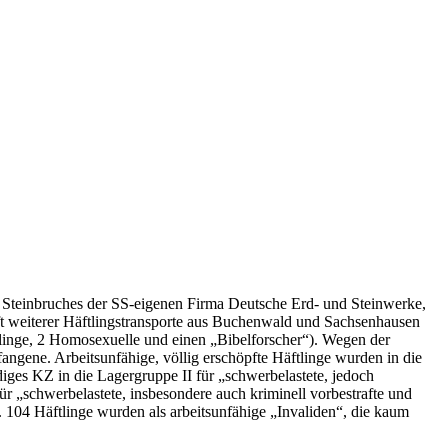
s Steinbruches der SS-eigenen Firma Deutsche Erd- und Steinwerke,
ft weiterer Häftlingstransporte aus Buchenwald und Sachsenhausen
tlinge, 2 Homosexuelle und einen „Bibelforscher“). Wegen der
angene. Arbeitsunfähige, völlig erschöpfte Häftlinge wurden in die
ges KZ in die Lagergruppe II für „schwerbelastete, jedoch
ür „schwerbelastete, insbesondere auch kriminell vorbestrafte und
. 104 Häftlinge wurden als arbeitsunfähige „Invaliden“, die kaum