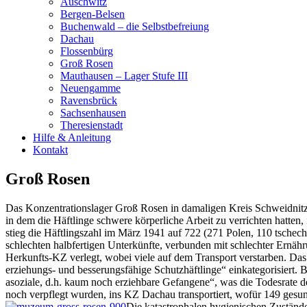
Auschwitz
Bergen-Belsen
Buchenwald – die Selbstbefreiung
Dachau
Flossenbürg
Groß Rosen
Mauthausen – Lager Stufe III
Neuengamme
Ravensbrück
Sachsenhausen
Theresienstadt
Hilfe & Anleitung
Kontakt
Groß Rosen
Das Konzentrationslager Groß Rosen in damaligen Kreis Schweidnitz 
in dem die Häftlinge schwere körperliche Arbeit zu verrichten hatt
stieg die Häftlingszahl im März 1941 auf 722 (271 Polen, 110 tschec
schlechten halbfertigen Unterkünfte, verbunden mit schlechter Ernähr
Herkunfts-KZ verlegt, wobei viele auf dem Transport verstarben. Da
erziehungs- und besserungsfähige Schutzhäftlinge“ einkategorisiert. B
asoziale, d.h. kaum noch erziehbare Gefangene“, was die Todesrate de
noch verpflegt wurden, ins KZ Dachau transportiert, wofür 149 gesu
Die katastrophalen hygienischen Zuständ