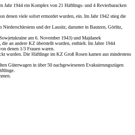
s im Jahr 1944 ein Komplex von 21 Häftlings- und 4 Revierbaracken
 denen viele sofort ermordet wurden, ein. Im Jahr 1942 stieg die
iederschlesiens und der Lausitz, darunter in Bautzen, Görlitz,
der Sowjetukraine am 6. November 1943) und Majdanek
ie an andere KZ überstellt wurden, enthielt. Im Jahre 1944
von denen 1/3 Frauen waren.
chickt wurden. Die Häftlinge im KZ Groß Rosen kamen aus mindestens
üllten Güterwagen in über 50 nachgewiesenen Evakuierungszügen
ftlinge.
ommen.