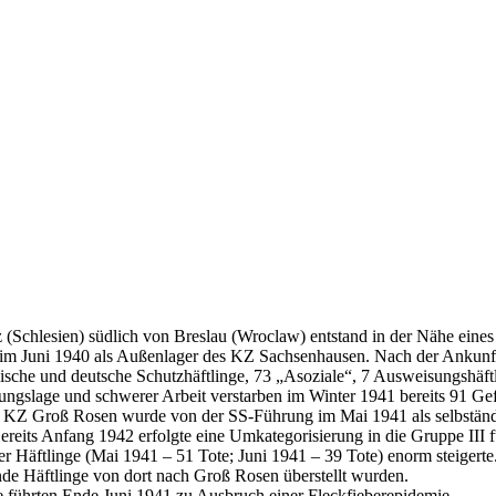
(Schlesien) südlich von Breslau (Wroclaw) entstand in der Nähe eine
en, im Juni 1940 als Außenlager des KZ Sachsenhausen. Nach der Ankun
hische und deutsche Schutzhäftlinge, 73 „Asoziale“, 7 Ausweisungshäf
ungslage und schwerer Arbeit verstarben im Winter 1941 bereits 91 Gef
s KZ Groß Rosen wurde von der SS-Führung im Mai 1941 als selbständi
ereits Anfang 1942 erfolgte eine Umkategorisierung in die Gruppe III f
r Häftlinge (Mai 1941 – 51 Tote; Juni 1941 – 39 Tote) enorm steigerte
nde Häftlinge von dort nach Groß Rosen überstellt wurden.
e führten Ende Juni 1941 zu Ausbruch einer Fleckfieberepidemie.