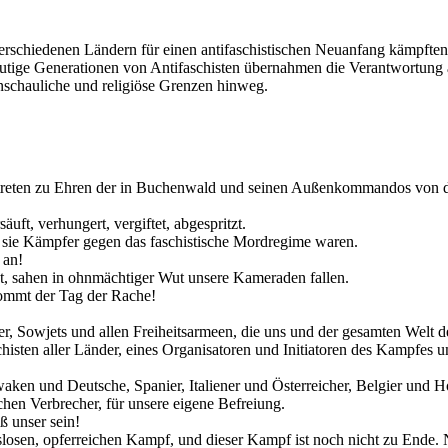
schiedenen Ländern für einen antifaschistischen Neuanfang kämpften. E
eutige Generationen von Antifaschisten übernahmen die Verantwortung a
tanschauliche und religiöse Grenzen hinweg.
treten zu Ehren der in Buchenwald und seinen Außenkommandos von de
äuft, verhungert, vergiftet, abgespritzt.
 sie Kämpfer gegen das faschistische Mordregime waren.
 an!
ät, sahen in ohnmächtiger Wut unsere Kameraden fallen.
kommt der Tag der Rache!
, Sowjets und allen Freiheitsarmeen, die uns und der gesamten Welt 
histen aller Länder, eines Organisatoren und Initiatoren des Kampfes u
aken und Deutsche, Spanier, Italiener und Österreicher, Belgier und
hen Verbrecher, für unsere eigene Befreiung.
ß unser sein!
gslosen, opferreichen Kampf, und dieser Kampf ist noch nicht zu Ende