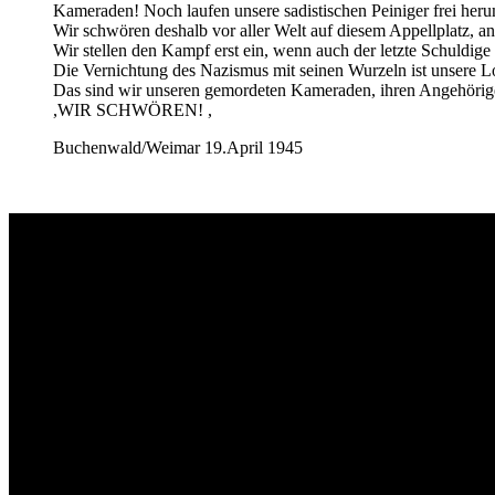
Kameraden! Noch laufen unsere sadistischen Peiniger frei her
Wir schwören deshalb vor aller Welt auf diesem Appellplatz, an 
Wir stellen den Kampf erst ein, wenn auch der letzte Schuldige
Die Vernichtung des Nazismus mit seinen Wurzeln ist unsere Lo
Das sind wir unseren gemordeten Kameraden, ihren Angehörige
,WIR SCHWÖREN! ,
Buchenwald/Weimar 19.April 1945