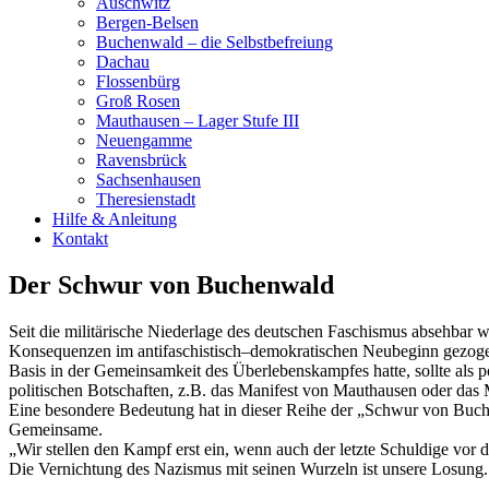
Auschwitz
Bergen-Belsen
Buchenwald – die Selbstbefreiung
Dachau
Flossenbürg
Groß Rosen
Mauthausen – Lager Stufe III
Neuengamme
Ravensbrück
Sachsenhausen
Theresienstadt
Hilfe & Anleitung
Kontakt
Der Schwur von Buchenwald
Seit die militärische Niederlage des deutschen Faschismus absehbar wa
Konsequenzen im antifaschistisch–demokratischen Neubeginn gezogen w
Basis in der Gemeinsamkeit des Überlebenskampfes hatte, sollte als p
politischen Botschaften, z.B. das Manifest von Mauthausen oder das 
Eine besondere Bedeutung hat in dieser Reihe der „Schwur von Buche
Gemeinsame.
„Wir stellen den Kampf erst ein, wenn auch der letzte Schuldige vor d
Die Vernichtung des Nazismus mit seinen Wurzeln ist unsere Losung. D