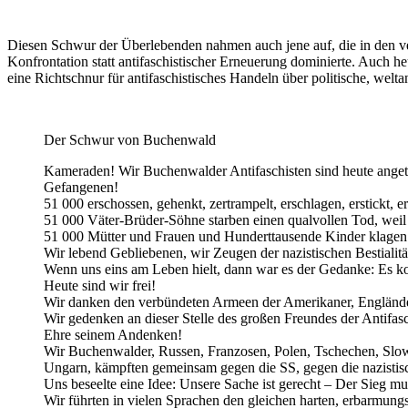
Diesen Schwur der Überlebenden nahmen auch jene auf, die in den ver
Konfrontation statt antifaschistischer Erneuerung dominierte. Auch h
eine Richtschnur für antifaschistisches Handeln über politische, wel
Der Schwur von Buchenwald
Kameraden! Wir Buchenwalder Antifaschisten sind heute ange
Gefangenen!
51 000 erschossen, gehenkt, zertrampelt, erschlagen, erstickt, ers
51 000 Väter-Brüder-Söhne starben einen qualvollen Tod, weil
51 000 Mütter und Frauen und Hunderttausende Kinder klagen
Wir lebend Gebliebenen, wir Zeugen der nazistischen Bestialit
Wenn uns eins am Leben hielt, dann war es der Gedanke: Es 
Heute sind wir frei!
Wir danken den verbündeten Armeen der Amerikaner, Engländer
Wir gedenken an dieser Stelle des großen Freundes der Antifasc
Ehre seinem Andenken!
Wir Buchenwalder, Russen, Franzosen, Polen, Tschechen, Slow
Ungarn, kämpften gemeinsam gegen die SS, gegen die nazistisc
Uns beseelte eine Idee: Unsere Sache ist gerecht – Der Sieg mu
Wir führten in vielen Sprachen den gleichen harten, erbarmun