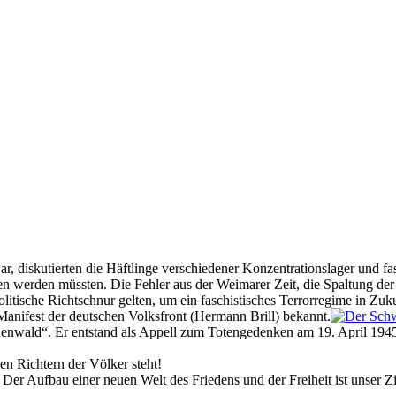
r, diskutierten die Häftlinge verschiedener Konzentrationslager und fasc
erden müssten. Die Fehler aus der Weimarer Zeit, die Spaltung der An
olitische Richtschnur gelten, um ein faschistisches Terrorregime in Zu
Manifest der deutschen Volksfront (Hermann Brill) bekannt.
nwald“. Er entstand als Appell zum Totengedenken am 19. April 1945 
en Richtern der Völker steht!
er Aufbau einer neuen Welt des Friedens und der Freiheit ist unser Zi