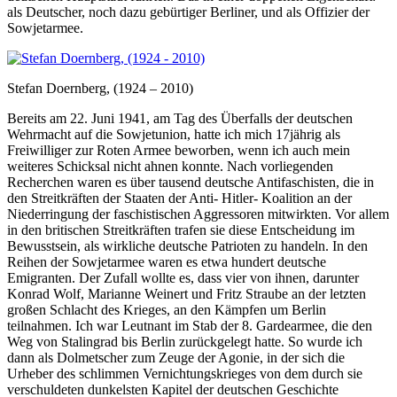
als Deutscher, noch dazu gebürtiger Berliner, und als Offizier der
Sowjetarmee.
Stefan Doernberg, (1924 – 2010)
Bereits am 22. Juni 1941, am Tag des Überfalls der deutschen
Wehrmacht auf die Sowjetunion, hatte ich mich 17jährig als
Freiwilliger zur Roten Armee beworben, wenn ich auch mein
weiteres Schicksal nicht ahnen konnte. Nach vorliegenden
Recherchen waren es über tausend deutsche Antifaschisten, die in
den Streitkräften der Staaten der Anti- Hitler- Koalition an der
Niederringung der faschistischen Aggressoren mitwirkten. Vor allem
in den britischen Streitkräften trafen sie diese Entscheidung im
Bewusstsein, als wirkliche deutsche Patrioten zu handeln. In den
Reihen der Sowjetarmee waren es etwa hundert deutsche
Emigranten. Der Zufall wollte es, dass vier von ihnen, darunter
Konrad Wolf, Marianne Weinert und Fritz Straube an der letzten
großen Schlacht des Krieges, an den Kämpfen um Berlin
teilnahmen. Ich war Leutnant im Stab der 8. Gardearmee, die den
Weg von Stalingrad bis Berlin zurückgelegt hatte. So wurde ich
dann als Dolmetscher zum Zeuge der Agonie, in der sich die
Urheber des schlimmen Vernichtungskrieges von dem durch sie
verschuldeten dunkelsten Kapitel der deutschen Geschichte