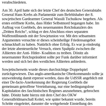
verabschiedeten.
Am 30. April hatte sich der letzte Chef des deutschen Generalstabs
General Hans Krebs als Parlamentär zum Befehlshaber der 8.
sowjetischen Gardearmee General Wassili Tschuikow begeben. Als
erstes eröffnete Krebs, dass Hitler Selbstmord begangen habe. Im
Auftrag von Goebbels, des neuernannten Reichskanzlers des
„Dritten Reichs“, schlug er den Abschluss eines separaten
Waffenstillstands mit der Sowjetunion vor. Mit den seltsamsten
Argumenten versuchte er dieses scheinheilige Friedensangebot
schmackhaft zu haben. Natürlich ohne Erfolg. Es war ja eindeutig
der letzte abenteuerliche Versuch, einen Spaltpilz zwischen die
Alliierten der Anti- Hitler- Koalition zu treiben. Dönitz als
neuernannter Reichspräsident sollte per Funk darüber informiert
werden und sich bei den westlichen Alliierten anbiedern.
Sowjetischerseits wurde dieses durchsichtige Doppelspiel
zurückgewiesen. Das anglo-amerikanische Oberkommando sollte ja
unzweideutig damit erpresst werden, dass die UdSSR angeblich mit
einer De-facto-Anerkennung der Regierung Goebbels die
gemeinsam getroffene Vereinbarung, nur eine bedingungslose
Kapitulation des faschistischen Regimes anzunehmen, gebrochen
hätte. Dönitz hatte hierzu mit dem Chef des OKW
Generalfeldmarschall Keitel, wie später bekannt wurde, bereits
Schritte eingeleitet, darunter die weitgehende Einstellung des