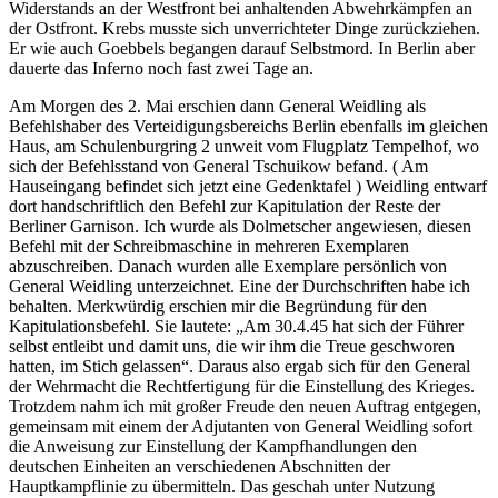
Widerstands an der Westfront bei anhaltenden Abwehrkämpfen an
der Ostfront. Krebs musste sich unverrichteter Dinge zurückziehen.
Er wie auch Goebbels begangen darauf Selbstmord. In Berlin aber
dauerte das Inferno noch fast zwei Tage an.
Am Morgen des 2. Mai erschien dann General Weidling als
Befehlshaber des Verteidigungsbereichs Berlin ebenfalls im gleichen
Haus, am Schulenburgring 2 unweit vom Flugplatz Tempelhof, wo
sich der Befehlsstand von General Tschuikow befand. ( Am
Hauseingang befindet sich jetzt eine Gedenktafel ) Weidling entwarf
dort handschriftlich den Befehl zur Kapitulation der Reste der
Berliner Garnison. Ich wurde als Dolmetscher angewiesen, diesen
Befehl mit der Schreibmaschine in mehreren Exemplaren
abzuschreiben. Danach wurden alle Exemplare persönlich von
General Weidling unterzeichnet. Eine der Durchschriften habe ich
behalten. Merkwürdig erschien mir die Begründung für den
Kapitulationsbefehl. Sie lautete: „Am 30.4.45 hat sich der Führer
selbst entleibt und damit uns, die wir ihm die Treue geschworen
hatten, im Stich gelassen“. Daraus also ergab sich für den General
der Wehrmacht die Rechtfertigung für die Einstellung des Krieges.
Trotzdem nahm ich mit großer Freude den neuen Auftrag entgegen,
gemeinsam mit einem der Adjutanten von General Weidling sofort
die Anweisung zur Einstellung der Kampfhandlungen den
deutschen Einheiten an verschiedenen Abschnitten der
Hauptkampflinie zu übermitteln. Das geschah unter Nutzung