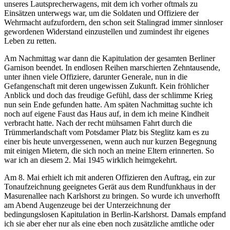
unseres Lautsprecherwagens, mit dem ich vorher oftmals zu
Einsätzen unterwegs war, um die Soldaten und Offiziere der
Wehrmacht aufzufordern, den schon seit Stalingrad immer sinnloser
gewordenen Widerstand einzustellen und zumindest ihr eigenes
Leben zu retten.
Am Nachmittag war dann die Kapitulation der gesamten Berliner
Garnison beendet. In endlosen Reihen marschierten Zehntausende,
unter ihnen viele Offiziere, darunter Generale, nun in die
Gefangenschaft mit deren ungewissen Zukunft. Kein fröhlicher
Anblick und doch das freudige Gefühl, dass der schlimme Krieg
nun sein Ende gefunden hatte. Am späten Nachmittag suchte ich
noch auf eigene Faust das Haus auf, in dem ich meine Kindheit
verbracht hatte. Nach der recht mühsamen Fahrt durch die
Trümmerlandschaft vom Potsdamer Platz bis Steglitz kam es zu
einer bis heute unvergessenen, wenn auch nur kurzen Begegnung
mit einigen Mietern, die sich noch an meine Eltern erinnerten. So
war ich an diesem 2. Mai 1945 wirklich heimgekehrt.
Am 8. Mai erhielt ich mit anderen Offizieren den Auftrag, ein zur
Tonaufzeichnung geeignetes Gerät aus dem Rundfunkhaus in der
Masurenallee nach Karlshorst zu bringen. So wurde ich unverhofft
am Abend Augenzeuge bei der Unterzeichnung der
bedingungslosen Kapitulation in Berlin-Karlshorst. Damals empfand
ich sie aber eher nur als eine eben noch zusätzliche amtliche oder