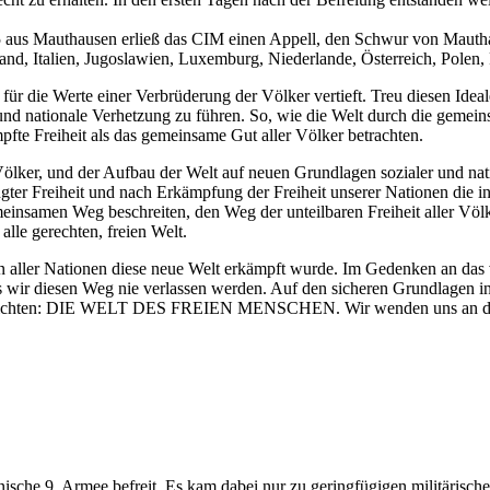
 aus Mauthausen erließ das CIM einen Appell, den Schwur von Mautha
nland, Italien, Jugoslawien, Luxemburg, Niederlande, Österreich, Po
s für die Werte einer Verbrüderung der Völker vertieft. Treu diesen Id
nd nationale Verhetzung zu führen. So, wie die Welt durch die gemei
pfte Freiheit als das gemeinsame Gut aller Völker betrachten.
Völker, und der Aufbau der Welt auf neuen Grundlagen sozialer und natio
ter Freiheit und nach Erkämpfung der Freiheit unserer Nationen die int
insamen Weg beschreiten, den Weg der unteilbaren Freiheit aller Völ
lle gerechten, freien Welt.
aller Nationen diese neue Welt erkämpft wurde. Im Gedenken an das v
 wir diesen Weg nie verlassen werden. Auf den sicheren Grundlagen i
, errichten: DIE WELT DES FREIEN MENSCHEN. Wir wenden uns an die g
ische 9. Armee befreit. Es kam dabei nur zu geringfügigen militärisc