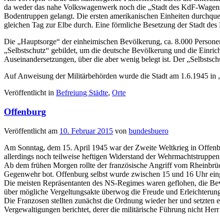
da weder das nahe Volkswagenwerk noch die „Stadt des KdF-Wagens“
Bodentruppen gelangt. Die ersten amerikanischen Einheiten durchquer
gleichen Tag zur Elbe durch. Eine förmliche Besetzung der Stadt des
Die „Hauptsorge“ der einheimischen Bevölkerung, ca. 8.000 Personen
„Selbstschutz“ gebildet, um die deutsche Bevölkerung und die Einric
Auseinandersetzungen, über die aber wenig belegt ist. Der „Selbstsc
Auf Anweisung der Militärbehörden wurde die Stadt am 1.6.1945 in
Veröffentlicht in
Befreiung Städte
,
Orte
Offenburg
Veröffentlicht am
10. Februar 2015
von
bundesbuero
Am Sonntag, dem 15. April 1945 war der Zweite Weltkrieg in Offenbu
allerdings noch teilweise heftigen Widerstand der Wehrmachtstruppen
Ab dem frühen Morgen rollte der französische Angriff vom Rheinbrü
Gegenwehr bot. Offenburg selbst wurde zwischen 15 und 16 Uhr e
Die meisten Repräsentanten des NS-Regimes waren geflohen, die Bev
über mögliche Vergeltungsakte überwog die Freude und Erleichterung
Die Franzosen stellten zunächst die Ordnung wieder her und setzten
Vergewaltigungen berichtet, derer die militärische Führung nicht Her