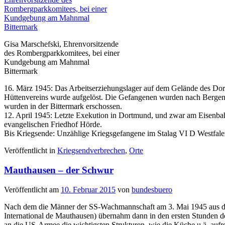
Gisa Marschefski, Ehrenvorsitzende
des Rombergparkkomitees, bei einer
Kundgebung am Mahnmal
Bittermark
16. März 1945: Das Arbeitserziehungslager auf dem Gelände des D
Hüttenvereins wurde aufgelöst. Die Gefangenen wurden nach Bergen-
wurden in der Bittermark erschossen.
12. April 1945: Letzte Exekution in Dortmund, und zwar am Eisenb
evangelischen Friedhof Hörde.
Bis Kriegsende: Unzählige Kriegsgefangene im Stalag VI D Westfale
Veröffentlicht in
Kriegsendverbrechen
,
Orte
Mauthausen – der Schwur
Veröffentlicht am
10. Februar 2015
von
bundesbuero
Nach dem die Männer der SS-Wachmannschaft am 3. Mai 1945 aus de
International de Mauthausen) übernahm dann in den ersten Stunden d
an die US-Armee die wichtigsten Strukturen, wie die Küche u.ä. aufrec