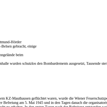
ortmund-Hörder
Belsen gebracht, einige
ahngelände beim
nhalle wurden schutzlos den Bombardements ausgesetzt, Tausende ster
m KZ-Mauthausen geflüchtet waren, wurde die Wiener Feuerschutzpol
er Befreiung am 5. Mai 1945 und in den Tagen danach die organisatori
ht zu erhalten. In den ersten Tagen nach der Befreiung entstanden weit