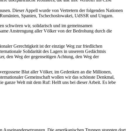
usen. Dieser Appell wurde von Vertretern der folgenden Nationen
len, Rumänien, Spanien, Tschechoslowakei, UdSSR und Ungarn.
ealen schwören wir, solidarisch und im gemeinsamen
nsame Anstrengung aller Völker von der Bedrohung durch die
naler Gerechtigkeit ist der einzige Weg zur friedlichen
ernationale Solidarität des Lagers in unserem Gedächtnis
ker, den Weg der gegenseitigen Achtung, den Weg der
ergossene Blut aller Völker, im Gedenken an die Millionen,
nternationaler Gemeinschaft wollen wir das schönste Denkmal,
anze Welt mit dem Ruf: Helft uns bei dieser Arbeit. Es lebe
hen Auseinandersetzungen. Die amerikanischen Truppen stoppten dort,