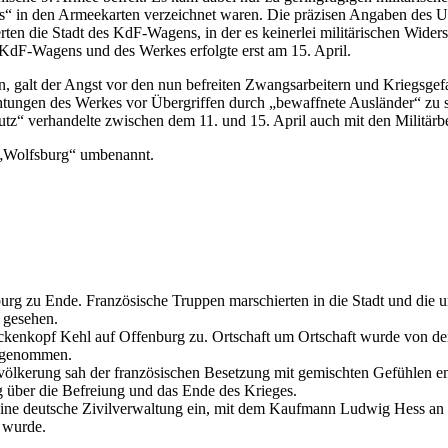
 in den Armeekarten verzeichnet waren. Die präzisen Angaben des US
ten die Stadt des KdF-Wagens, in der es keinerlei militärischen Wider
 KdF-Wagens und des Werkes erfolgte erst am 15. April.
, galt der Angst vor den nun befreiten Zwangsarbeitern und Kriegsgef
htungen des Werkes vor Übergriffen durch „bewaffnete Ausländer“ zu s
hutz“ verhandelte zwischen dem 11. und 15. April auch mit den Militär
 „Wolfsburg“ umbenannt.
rg zu Ende. Französische Truppen marschierten in die Stadt und die u
 gesehen.
ckenkopf Kehl auf Offenburg zu. Ortschaft um Ortschaft wurde von d
ingenommen.
ölkerung sah der französischen Besetzung mit gemischten Gefühlen e
 über die Befreiung und das Ende des Krieges.
 eine deutsche Zivilverwaltung ein, mit dem Kaufmann Ludwig Hess an
r wurde.