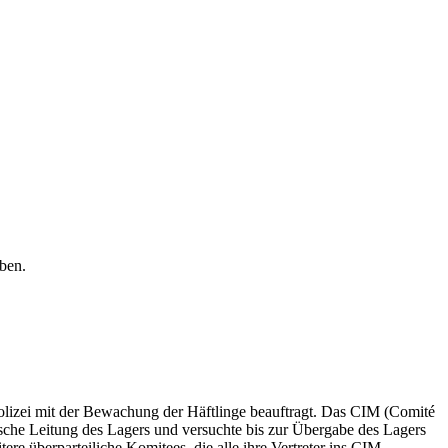
ben.
izei mit der Bewachung der Häftlinge beauftragt. Das CIM (Comité
sche Leitung des Lagers und versuchte bis zur Übergabe des Lagers
ere überparteiliche Komitees, die alle ihre Vertreter ins CIM