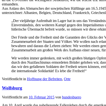
entsandten.
Aus Anlass des Abmarsches der sowjetischen Häftlinge am 16.5.1945
unterzeichnet: Albanien, Belgien, Deutschland, Frankreich, Grieche
„Der vieljährige Aufenthalt im Lager hat in uns das Verständni
Einverständnis, den weiteren Kampf gegen den Imperialismus u
hitlerische Übermacht befreit wurde, so müssen wir diese erkäm
Der Friede und die Freiheit sind die Garantien des Glücks der 
Zusammenarbeit der Staaten und Völker. Wir wollen nach erlang
bewahren und daraus die Lehren ziehen: Wir werden einen geme
Zusammenarbeit am großen Werk des Aufbaus einer neuen, für a
Wir werden immer gedenken, mit welch großen blutigen Opfern 
durch den Nazifaschismus ermordeten Brüder geloben wir, dass
das wir den gefallenen Soldaten der Freiheit setzen können
die internationale Solidarität! Es lebe die Freiheit!“
Veröffentlicht in
Hoffnung der Befreiten
,
Orte
Wolfsburg
Veröffentlicht am
10. Februar 2015
von
bundesbuero
Am 10. April wurde das naheliegende Fallersleben durch die amerikan