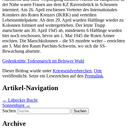
der Nähe waren Frauen aus dem KZ Ravensbrück in Scheunen
interniert. Am 26. April erschienen Vertreter des Internationalen
Komitees des Roten Kreuzes (IKRK) und verteilten
Lebensmittelpakete. Ab dem 29. April wurden Häftlinge wieder zu
Kolonnen formiert und weitergetrieben. Der letzte Trupp
marschierte am 30. April 1945 ab, mindestens 6 Häftlinge wurden
hier noch erschossen, bevor am 1. Mai 1945 die Roten Armee
erschien. Die Marschkolonnen – die SS mordete weiter – erreichten
am 3. Mai den Raum Parchim-Schwerin, wo sich die SS-
Bewachung absetzte.
Gedenkstätte Todesmarsch im Belower Wald
Dieser Beitrag wurde unter
Kriegsendverbrechen
,
Orte
veröffentlicht. Setze ein Lesezeichen auf den
Permalink
.
Artikel-Navigation
←
Lübecker Bucht
Sonnenburg
→
Suchen
Archive