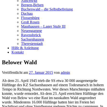
Auschwitz
Bergen-Belsen
Buchenwald – die Selbstbefreiung
Dachau
Flossenbürg
Groß Rosen
Mauthausen – Lager Stufe III
Neuengamme
Ravensbrück
Sachsenhausen
Theresienstadt
Hilfe & Anleitung
Kontakt
Belower Wald
Veröffentlicht am
27. Januar 2015
von
admin
Ab dem 21. April 1945 trieb die SS etwa 30 000 ausgemergelte
Häftlinge des KZ Sachsenhausen auf einem Todesmarsch in hohem
Tempo in Richtung Nordwesten. Wer dieses Marschtempo mithalten
konnte, wurde ermordet. Ab dem 23. April erreichten Häftlinge den
Wald von Below wo eine Rast im nasskalten Wald angeordnet
wurde. Mindestens 16.000 Häftlinge hatten hier im Freien bei
Nachtfrost und ohne Verpflegung mehrere Nächte zu campieren. In