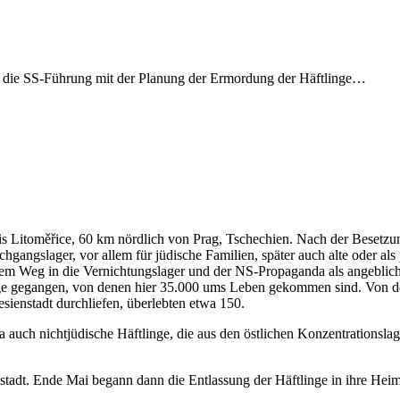
n die SS-Führung mit der Planung der Ermordung der Häftlinge…
Kreis Litoměřice, 60 km nördlich von Prag, Tschechien. Nach der Besetz
hgangslager, vor allem für jüdische Familien, später auch alte oder al
dem Weg in die Vernichtungslager und der NS-Propaganda als angeblich
nge gegangen, von denen hier 35.000 ums Leben gekommen sind. Von d
sienstadt durchliefen, überlebten etwa 150.
da auch nichtjüdische Häftlinge, die aus den östlichen Konzentrationsl
tadt. Ende Mai begann dann die Entlassung der Häftlinge in ihre Heim