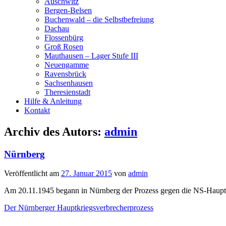
Auschwitz
Bergen-Belsen
Buchenwald – die Selbstbefreiung
Dachau
Flossenbürg
Groß Rosen
Mauthausen – Lager Stufe III
Neuengamme
Ravensbrück
Sachsenhausen
Theresienstadt
Hilfe & Anleitung
Kontakt
Archiv des Autors:
admin
Nürnberg
Veröffentlicht am
27. Januar 2015
von
admin
Am 20.11.1945 begann in Nürnberg der Prozess gegen die NS-Haup
Der Nürnberger Hauptkriegsverbrecherprozess