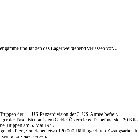
euengamme und fanden das Lager weitgehend verlassen vor…
uppen der 11. US-Panzerdivision der 3. US-Armee befreit.
er der Faschisten auf dem Gebiet Österreichs. Es befand sich 20 Kilo
che Truppen am 5. Mai 1945.
nge inhaftiert, von denen etwa 120.000 Häftlinge durch Zwangsarbe
zentrationslager Gusen.