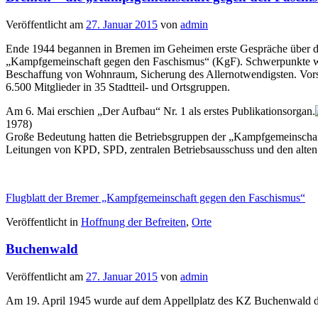
Veröffentlicht am
27. Januar 2015
von
admin
Ende 1944 begannen in Bremen im Geheimen erste Gespräche über die
„Kampfgemeinschaft gegen den Faschismus“ (KgF). Schwerpunkte wa
Beschaffung von Wohnraum, Sicherung des Allernotwendigsten. Vors
6.500 Mitglieder in 35 Stadtteil- und Ortsgruppen.
Am 6. Mai erschien „Der Aufbau“ Nr. 1 als erstes Publikationsorgan.
1978)
Große Bedeutung hatten die Betriebsgruppen der „Kampfgemeinschaft
Leitungen von KPD, SPD, zentralen Betriebsausschuss und den alten
Flugblatt der Bremer „Kampfgemeinschaft gegen den Faschismus“
Veröffentlicht in
Hoffnung der Befreiten
,
Orte
Buchenwald
Veröffentlicht am
27. Januar 2015
von
admin
Am 19. April 1945 wurde auf dem Appellplatz des KZ Buchenwald 