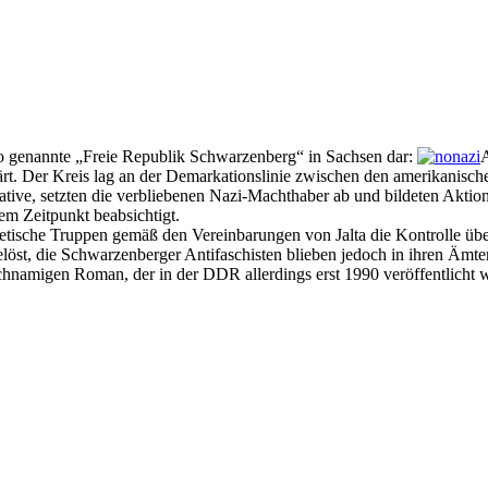
 so genannte „Freie Republik Schwarzenberg“ in Sachsen dar:
A
lärt. Der Kreis lag an der Demarkationslinie zwischen den amerikanisc
iative, setzten die verbliebenen Nazi-Machthaber ab und bildeten Aktio
m Zeitpunkt beabsichtigt.
ische Truppen gemäß den Vereinbarungen von Jalta die Kontrolle über
t, die Schwarzenberger Antifaschisten blieben jedoch in ihren Ämtern,
chnamigen Roman, der in der DDR allerdings erst 1990 veröffentlicht 