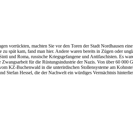
ngen vorrückten, machten Sie vor den Toren der Stadt Nordhausen eine
lfe zu spät kam, fand man hier. Andere waren bereits in Zügen oder u
Sinti und Roma, russische Kriegsgefangene und Antifaschisten. Es w
ur Zwangsarbeit für die Rüstungsindustrie der Nazis. Von über 60 000 G
 vom KZ-Buchenwald in die unterirdischen Stollensysteme am Kohnstei
nd Stefan Hessel, die der Nachwelt ein würdiges Vermächtnis hinterlie