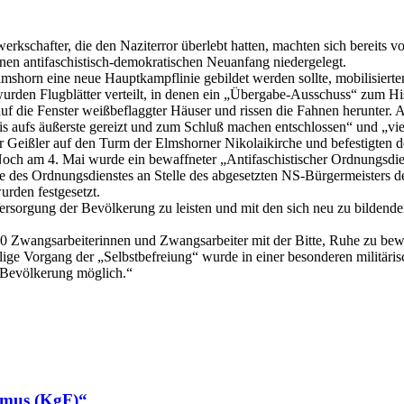
kschafter, die den Naziterror überlebt hatten, machten sich bereits 
inen antifaschistisch-demokratischen Neuanfang niedergelegt.
mshorn eine neue Hauptkampflinie gebildet werden sollte, mobilisierte
den Flugblätter verteilt, in denen ein „Übergabe-Ausschuss“ zum Hiss
uf die Fenster weißbeflaggter Häuser und rissen die Fahnen herunter. 
ufs äußerste gereizt und zum Schluß machen entschlossen“ und „viele
Geißler auf den Turm der Elmshorner Nikolaikirche und befestigten do
Noch am 4. Mai wurde ein bewaffneter „Antifaschistischer Ordnungsdie
fe des Ordnungsdienstes an Stelle des abgesetzten NS-Bürgermeisters 
urden festgesetzt.
ersorgung der Bevölkerung zu leisten und mit den sich neu zu bilden
2.100 Zwangsarbeiterinnen und Zwangsarbeiter mit der Bitte, Ruhe zu b
malige Vorgang der „Selbstbefreiung“ wurde in einer besonderen milit
 Bevölkerung möglich.“
smus (KgF)“