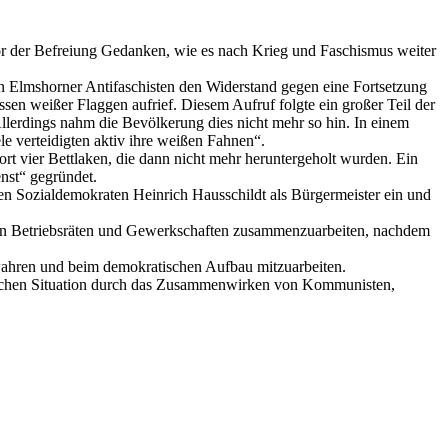
vor der Befreiung Gedanken, wie es nach Krieg und Faschismus weiter
n Elmshorner Antifaschisten den Widerstand gegen eine Fortsetzung
en weißer Flaggen aufrief. Diesem Aufruf folgte ein großer Teil der
Allerdings nahm die Bevölkerung dies nicht mehr so hin. In einem
 verteidigten aktiv ihre weißen Fahnen“.
rt vier Bettlaken, die dann nicht mehr heruntergeholt wurden. Ein
nst“ gegründet.
den Sozialdemokraten Heinrich Hausschildt als Bürgermeister ein und
den Betriebsräten und Gewerkschaften zusammenzuarbeiten, nachdem
ewahren und beim demokratischen Aufbau mitzuarbeiten.
ärischen Situation durch das Zusammenwirken von Kommunisten,