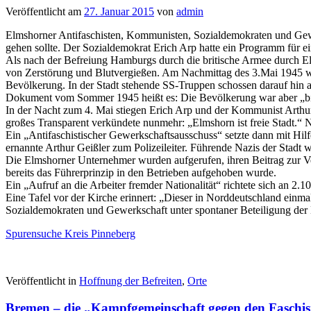
Veröffentlicht am
27. Januar 2015
von
admin
Elmshorner Antifaschisten, Kommunisten, Sozialdemokraten und Gewer
gehen sollte. Der Sozialdemokrat Erich Arp hatte ein Programm für e
Als nach der Befreiung Hamburgs durch die britische Armee durch El
von Zerstörung und Blutvergießen. Am Nachmittag des 3.Mai 1945 wur
Bevölkerung. In der Stadt stehende SS-Truppen schossen darauf hin a
Dokument vom Sommer 1945 heißt es: Die Bevölkerung war aber „bis a
In der Nacht zum 4. Mai stiegen Erich Arp und der Kommunist Arthur 
großes Transparent verkündete nunmehr: „Elmshorn ist freie Stadt.“ 
Ein „Antifaschistischer Gewerkschaftsausschuss“ setzte dann mit Hil
ernannte Arthur Geißler zum Polizeileiter. Führende Nazis der Stadt w
Die Elmshorner Unternehmer wurden aufgerufen, ihren Beitrag zur V
bereits das Führerprinzip in den Betrieben aufgehoben wurde.
Ein „Aufruf an die Arbeiter fremder Nationalität“ richtete sich an 
Eine Tafel vor der Kirche erinnert: „Dieser in Norddeutschland ein
Sozialdemokraten und Gewerkschaft unter spontaner Beteiligung der
Spurensuche Kreis Pinneberg
Veröffentlicht in
Hoffnung der Befreiten
,
Orte
Bremen – die „Kampfgemeinschaft gegen den Faschi