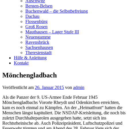
Auschwitz
Bergen-Belsen
Buchenwald – die Selbstbefreiung
Dachau
Flossenbürg
Groß Rosen
Mauthausen – Lager Stufe III
Neuengamme
Ravensbrück
Sachsenhausen
Theresienstadt
Hilfe & Anleitung
Kontakt
Mönchengladbach
Veröffentlicht am
26. Januar 2015
von
admin
Als die Panzer der 9. US-Armee Ende Februar 1945
Mönchengladbachs Vororte Rheydt und Odenkirchen erreichten,
kam es noch einmal zu Kämpfen. An der „Heimatfront“ hatten die
Menschen längst kapituliert. Die NSDAP-Kreisleitung, die noch bis
zuletzt Durchhalteparolen ausgegeben hatte, setzt sich ins
Rechtsrheinische ab. Auch Polizeipräsident, Luftschutzpolizei und
Feuerwehr türmten und am Abend des 28. Februar löste sich der