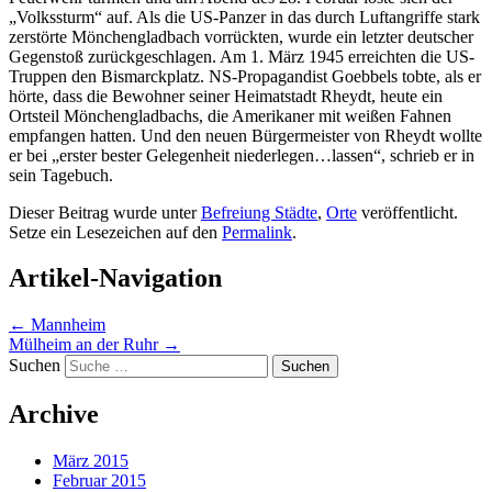
„Volkssturm“ auf. Als die US-Panzer in das durch Luftangriffe stark
zerstörte Mönchengladbach vorrückten, wurde ein letzter deutscher
Gegenstoß zurückgeschlagen. Am 1. März 1945 erreichten die US-
Truppen den Bismarckplatz. NS-Propagandist Goebbels tobte, als er
hörte, dass die Bewohner seiner Heimatstadt Rheydt, heute ein
Ortsteil Mönchengladbachs, die Amerikaner mit weißen Fahnen
empfangen hatten. Und den neuen Bürgermeister von Rheydt wollte
er bei „erster bester Gelegenheit niederlegen…lassen“, schrieb er in
sein Tagebuch.
Dieser Beitrag wurde unter
Befreiung Städte
,
Orte
veröffentlicht.
Setze ein Lesezeichen auf den
Permalink
.
Artikel-Navigation
←
Mannheim
Mülheim an der Ruhr
→
Suchen
Archive
März 2015
Februar 2015