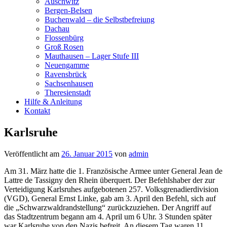
Auschwitz
Bergen-Belsen
Buchenwald – die Selbstbefreiung
Dachau
Flossenbürg
Groß Rosen
Mauthausen – Lager Stufe III
Neuengamme
Ravensbrück
Sachsenhausen
Theresienstadt
Hilfe & Anleitung
Kontakt
Karlsruhe
Veröffentlicht am
26. Januar 2015
von
admin
Am 31. März hatte die 1. Französische Armee unter General Jean de
Lattre de Tassigny den Rhein überquert. Der Befehlshaber der zur
Verteidigung Karlsruhes aufgebotenen 257. Volksgrenadierdivision
(VGD), General Ernst Linke, gab am 3. April den Befehl, sich auf
die „Schwarzwaldrandstellung“ zurückzuziehen. Der Angriff auf
das Stadtzentrum begann am 4. April um 6 Uhr. 3 Stunden später
war Karlsruhe von den Nazis befreit. An diesem Tag waren 11