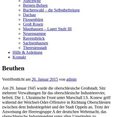
Auschwitz
Bergen-Belsen
Buchenwald – die Selbstbefreiung
Dachau
Flossenbürg
Groß Rosen
Mauthausen – Lager Stufe III
Neuengamme
Ravensbrück
Sachsenhausen
Theresienstadt
Hilfe & Anleitung
Kontakt
Beuthen
Veröffentlicht am
26. Januar 2015
von
admin
Am 29. Januar 1945 wurde die oberschlesische Großstadt, Sitz
mehrerer Verwaltungen für das oberschlesische Industrierevier,
befreit. Die 1. Ukrainische Front unter Marschall I.S. Konew griff
während der Weichsel-Oder-Offensive in Richtung Oberschlesien
zwischen dem Industriegebiet und der Stadt Oppeln an. Trotz der
Anweisung der Heeresgruppe A der deutschen Wehrmacht, das
oberschlesische Industriegebiet unter allen Umständen zu