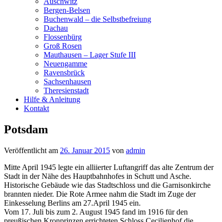
Auschwitz
Bergen-Belsen
Buchenwald – die Selbstbefreiung
Dachau
Flossenbürg
Groß Rosen
Mauthausen – Lager Stufe III
Neuengamme
Ravensbrück
Sachsenhausen
Theresienstadt
Hilfe & Anleitung
Kontakt
Potsdam
Veröffentlicht am
26. Januar 2015
von
admin
Mitte April 1945 legte ein alliierter Luftangriff das alte Zentrum der
Stadt in der Nähe des Hauptbahnhofes in Schutt und Asche.
Historische Gebäude wie das Stadtschloss und die Garnisonkirche
brannten nieder. Die Rote Armee nahm die Stadt im Zuge der
Einkesselung Berlins am 27.April 1945 ein.
Vom 17. Juli bis zum 2. August 1945 fand im 1916 für den
preußischen Kronprinzen errichteten Schloss Cecilienhof die