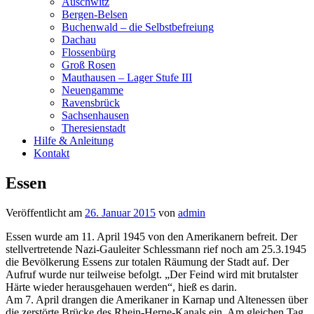
Auschwitz
Bergen-Belsen
Buchenwald – die Selbstbefreiung
Dachau
Flossenbürg
Groß Rosen
Mauthausen – Lager Stufe III
Neuengamme
Ravensbrück
Sachsenhausen
Theresienstadt
Hilfe & Anleitung
Kontakt
Essen
Veröffentlicht am
26. Januar 2015
von
admin
Essen wurde am 11. April 1945 von den Amerikanern befreit. Der
stellvertretende Nazi-Gauleiter Schlessmann rief noch am 25.3.1945
die Bevölkerung Essens zur totalen Räumung der Stadt auf. Der
Aufruf wurde nur teilweise befolgt. „Der Feind wird mit brutalster
Härte wieder herausgehauen werden“, hieß es darin.
Am 7. April drangen die Amerikaner in Karnap und Altenessen über
die zerstörte Brücke des Rhein-Herne-Kanals ein. Am gleichen Tag