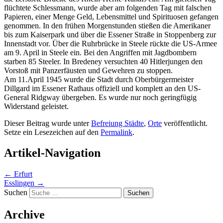
flüchtete Schlessmann, wurde aber am folgenden Tag mit falschen
Papieren, einer Menge Geld, Lebensmittel und Spirituosen gefangen
genommen. In den frühen Morgenstunden stießen die Amerikaner
bis zum Kaiserpark und über die Essener Straße in Stoppenberg zur
Innenstadt vor. Über die Ruhrbrücke in Steele rückte die US-Armee
am 9. April in Steele ein. Bei den Angriffen mit Jagdbombern
starben 85 Steeler. In Bredeney versuchten 40 Hitlerjungen den
Vorstoß mit Panzerfäusten und Gewehren zu stoppen.
Am 11.April 1945 wurde die Stadt durch Oberbürgermeister
Dillgard im Essener Rathaus offiziell und komplett an den US-
General Ridgway übergeben. Es wurde nur noch geringfügig
Widerstand geleistet.
Dieser Beitrag wurde unter
Befreiung Städte
,
Orte
veröffentlicht.
Setze ein Lesezeichen auf den
Permalink
.
Artikel-Navigation
←
Erfurt
Esslingen
→
Suchen
Archive