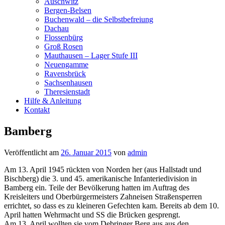
Auschwitz
Bergen-Belsen
Buchenwald – die Selbstbefreiung
Dachau
Flossenbürg
Groß Rosen
Mauthausen – Lager Stufe III
Neuengamme
Ravensbrück
Sachsenhausen
Theresienstadt
Hilfe & Anleitung
Kontakt
Bamberg
Veröffentlicht am
26. Januar 2015
von
admin
Am 13. April 1945 rückten von Norden her (aus Hallstadt und
Bischberg) die 3. und 45. amerikanische Infanteriedivision in
Bamberg ein. Teile der Bevölkerung hatten im Auftrag des
Kreisleiters und Oberbürgermeisters Zahneisen Straßensperren
errichtet, so dass es zu kleineren Gefechten kam. Bereits ab dem 10.
April hatten Wehrmacht und SS die Brücken gesprengt.
Am 13. April wollten sie vom Debringer Berg aus aus den