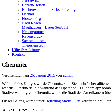
Auschwitz
Bergen-Belsen
Buchenwald – die Selbstbefreiung
Dachau
Flossenbürg
Groß Rosen
Mauthausen – Lager Stufe III
Neuengamme
Ravensbrück
Sachsenhausen
Theresienstadt
Hilfe & Anleitung
Kontakt
Chemnitz
Veröffentlicht am
26. Januar 2015
von
admin
Während des Krieges wurde Chemnitz zum Ziel mehrfacher alliierter B
war die Ölraffinerie, die während der Operation „Thunderclap“ bombar
Stadtverwaltung von Chemnitz wollte die Stadt den Amerikanern überge
Dieser Beitrag wurde unter
Befreiung Städte
,
Orte
veröffentlicht. Set