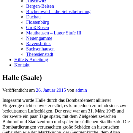
Auschwitz
Bergen-Belsen
Buchenwald – die Selbstbefreiung
Dachau
Flossenbürg
Groß Rosen
Mauthausen – Lager Stufe III
Neuengamme
Ravensbrück
Sachsenhausen
Theresienstadt
Hilfe & Anleitung
Kontakt
Halle (Saale)
Veröffentlicht am
26. Januar 2015
von
admin
Insgesamt wurde Halle durch das Bombardement alliierter
Flugzeuge nicht schwer zerstört, es kam jedoch zu mindestens zwei
bedeutsamen Luftschlägen. Der erste war am 31. März 1945 und
der zweite ein paar Tage später, mit dem Zielgebiet zwischen
Bahnhof und Stadtzentrum und später im südlichen Stadtbezirk. Die
Bombardierungen verursachten große Schäden an historischen
Gebäuden wie der Marktkirche, der Georgenkirche, dem Alten